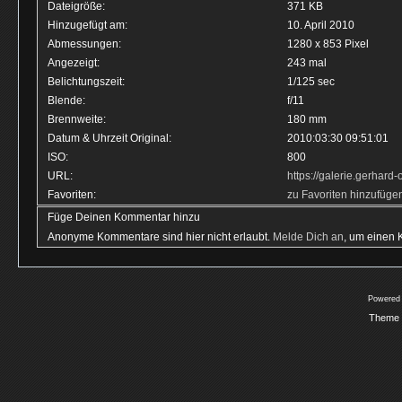
Dateigröße:
371 KB
Hinzugefügt am:
10. April 2010
Abmessungen:
1280 x 853 Pixel
Angezeigt:
243 mal
Belichtungszeit:
1/125 sec
Blende:
f/11
Brennweite:
180 mm
Datum & Uhrzeit Original:
2010:03:30 09:51:01
ISO:
800
URL:
https://galerie.gerhar
Favoriten:
zu Favoriten hinzufüge
Füge Deinen Kommentar hinzu
Anonyme Kommentare sind hier nicht erlaubt.
Melde Dich an
, um einen
Powered
Theme 