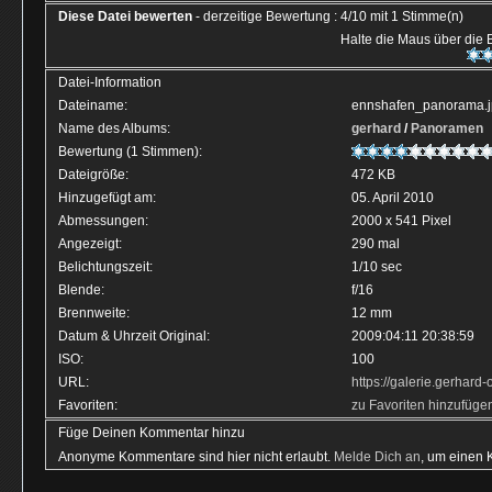
Diese Datei bewerten
- derzeitige Bewertung : 4/10 mit 1 Stimme(n)
Halte die Maus über die
Datei-Information
Dateiname:
ennshafen_panorama.
Name des Albums:
gerhard
/
Panoramen
Bewertung (1 Stimmen):
Dateigröße:
472 KB
Hinzugefügt am:
05. April 2010
Abmessungen:
2000 x 541 Pixel
Angezeigt:
290 mal
Belichtungszeit:
1/10 sec
Blende:
f/16
Brennweite:
12 mm
Datum & Uhrzeit Original:
2009:04:11 20:38:59
ISO:
100
URL:
https://galerie.gerhar
Favoriten:
zu Favoriten hinzufüge
Füge Deinen Kommentar hinzu
Anonyme Kommentare sind hier nicht erlaubt.
Melde Dich an
, um einen