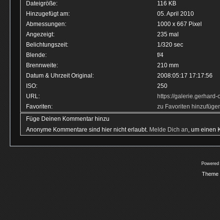
Dateigröße:
116 KB
Hinzugefügt am:
05. April 2010
Abmessungen:
1000 x 667 Pixel
Angezeigt:
235 mal
Belichtungszeit:
1/320 sec
Blende:
f/4
Brennweite:
210 mm
Datum & Uhrzeit Original:
2008:05:17 17:17:56
ISO:
250
URL:
https://galerie.gerhar
Favoriten:
zu Favoriten hinzufüge
Füge Deinen Kommentar hinzu
Anonyme Kommentare sind hier nicht erlaubt.
Melde Dich an
, um einen
Powered
Theme 