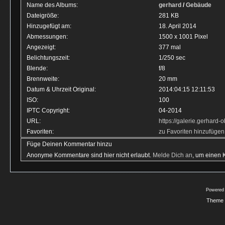
Name des Albums:
gerhard
/
Gebäude
Dateigröße:
281 KB
Hinzugefügt am:
18. April 2014
Abmessungen:
1500 x 1001 Pixel
Angezeigt:
377 mal
Belichtungszeit:
1/250 sec
Blende:
f/8
Brennweite:
20 mm
Datum & Uhrzeit Original:
2014:04:15 12:11:53
ISO:
100
IPTC Copyright:
04-2014
URL:
https://galerie.gerhar
Favoriten:
zu Favoriten hinzufügen
Füge Deinen Kommentar hinzu
Anonyme Kommentare sind hier nicht erlaubt.
Melde Dich an
, um einen
Powered
Theme 