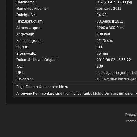
Dateiname:
DSC20567_1200.jpg
Name des Albums:
gerhard
/
2011
Dateigröße:
94 KB
Hinzugefügt am:
03. August 2011
Abmessungen:
1200 x 800 Pixel
Angezeigt:
238 mal
Belichtungszeit:
1/125 sec
Blende:
f/11
Brennweite:
75 mm
Datum & Uhrzeit Original:
2011:08:03 16:56:22
ISO:
200
URL:
https://galerie.gerhar
Favoriten:
zu Favoriten hinzufügen
Füge Deinen Kommentar hinzu
Anonyme Kommentare sind hier nicht erlaubt.
Melde Dich an
, um einen
Powered
Theme 