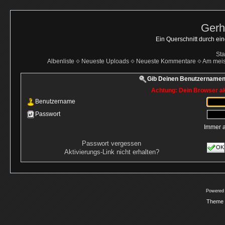
Gerh
Ein Querschnitt durch ei
Sta
Albenliste
Neueste Uploads
Neueste Kommentare
Am mei
Gib Deinen Benutzernamen
Achtung: Dein Browser akz
Benutzername
Passwort
Immer 
Passwort vergessen
OK
Aktivierungs-Link nicht erhalten?
Powered
Theme 