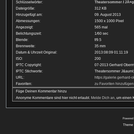
Schlüsselwörter:
Theatersommer
/
JÃ¤g
Dateigröße:
312 KB
Hinzugefügt am:
09. August 2013
Abmessungen:
1500 x 1000 Pixel
Angezeigt:
565 mal
Belichtungszeit:
1/60 sec
Blende:
f/9.5
Brennweite:
35 mm
Datum & Uhrzeit Original:
2013:08:09 01:11:19
ISO:
200
IPTC Copyright:
07-2013 Gerhard Ober
IPTC Stichworte:
Theatersommer J&auml;g
URL:
https://galerie.gerhar
Favoriten:
zu Favoriten hinzufügen
Füge Deinen Kommentar hinzu
Anonyme Kommentare sind hier nicht erlaubt.
Melde Dich an
, um einen
Powered
Theme 