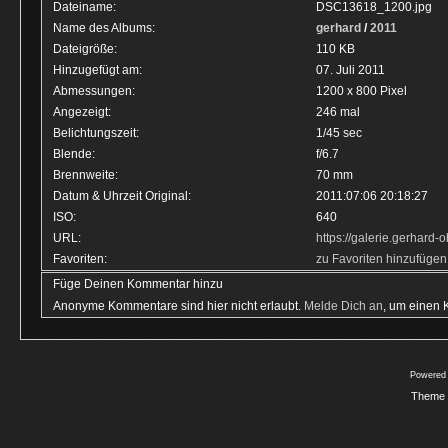
Dateiname:
DSC13618_1200.jpg
Name des Albums:
gerhard
/
2011
Dateigröße:
110 KB
Hinzugefügt am:
07. Juli 2011
Abmessungen:
1200 x 800 Pixel
Angezeigt:
246 mal
Belichtungszeit:
1/45 sec
Blende:
f/6.7
Brennweite:
70 mm
Datum & Uhrzeit Original:
2011:07:06 20:18:27
ISO:
640
URL:
https://galerie.gerhar
Favoriten:
zu Favoriten hinzufügen
Füge Deinen Kommentar hinzu
Anonyme Kommentare sind hier nicht erlaubt.
Melde Dich an
, um einen
Powered
Theme 