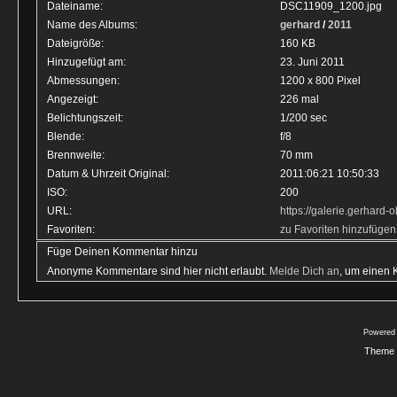
Dateiname:
DSC11909_1200.jpg
Name des Albums:
gerhard
/
2011
Dateigröße:
160 KB
Hinzugefügt am:
23. Juni 2011
Abmessungen:
1200 x 800 Pixel
Angezeigt:
226 mal
Belichtungszeit:
1/200 sec
Blende:
f/8
Brennweite:
70 mm
Datum & Uhrzeit Original:
2011:06:21 10:50:33
ISO:
200
URL:
https://galerie.gerhar
Favoriten:
zu Favoriten hinzufügen
Füge Deinen Kommentar hinzu
Anonyme Kommentare sind hier nicht erlaubt.
Melde Dich an
, um einen
Powered
Theme 