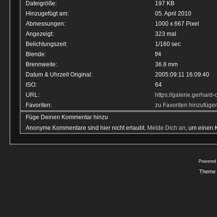
Dateigröße:
197 KB
Hinzugefügt am:
05. April 2010
Abmessungen:
1000 x 667 Pixel
Angezeigt:
323 mal
Belichtungszeit:
1/160 sec
Blende:
f/4
Brennweite:
36.8 mm
Datum & Uhrzeit Original:
2005:09:11 16:09:40
ISO:
64
URL:
https://galerie.gerhar
Favoriten:
zu Favoriten hinzufüge
Füge Deinen Kommentar hinzu
Anonyme Kommentare sind hier nicht erlaubt.
Melde Dich an
, um einen
Powered
Theme 