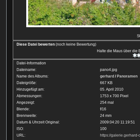
S
Diese Datei bewerten
(noch keine Bewertung)
Halte die Maus über die
Datei-Information
Dateiname:
pano4.jpg
Name des Albums:
gerhard
/
Panoramen
Dateigröße:
667 KB
Hinzugefügt am:
05. April 2010
Abmessungen:
1753 x 700 Pixel
Angezeigt:
254 mal
Blende:
f/16
Brennweite:
24 mm
Datum & Uhrzeit Original:
2009:04:20 11:19:51
ISO:
100
URL:
https://galerie.gerhar