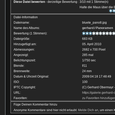
Diese Datei bewerten
- derzeitige Bewertung : 3/10 mit 1 Stimme(n)
Halte die Maus über die
Datei-Information
Dateiname:
bluete_pano8.jpg
Name des Albums:
gerhard
/
Panoramen
Bewertung (1 Stimmen):
Dateigröße:
683 KB
Hinzugefügt am:
05. April 2010
Abmessungen:
2682 x 700 Pixel
Angezeigt:
285 mal
Belichtungszeit:
1/750 sec
Blende:
f/11
Brennweite:
24 mm
Datum & Uhrzeit Original:
2009:04:18 17:48:49
ISO:
100
IPTC Copyright:
(C) Gerhard Obermayr -
URL:
https://galerie.gerhar
Favoriten:
zu Favoriten hinzufüge
Füge Deinen Kommentar hinzu
Anonyme Kommentare sind hier nicht erlaubt.
Melde Dich an
, um einen