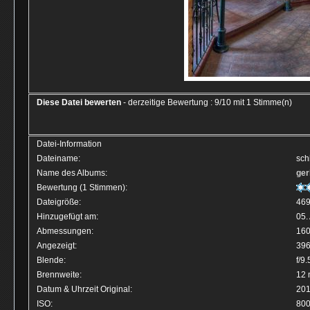
Diese Datei bewerten
- derzeitige Bewertung : 9/10 mit 1 Stimme(n)
Datei-Information
Dateiname:
sch
Name des Albums:
ger
Bewertung (1 Stimmen):
Dateigröße:
469
Hinzugefügt am:
05.
Abmessungen:
160
Angezeigt:
396
Blende:
f/9.
Brennweite:
12
Datum & Uhrzeit Original:
201
ISO:
80