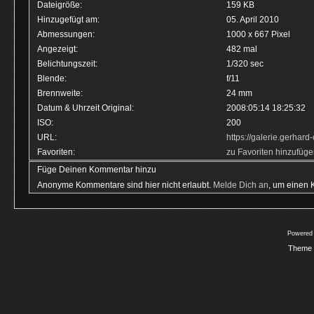
Dateigröße:
159 KB
Hinzugefügt am:
05. April 2010
Abmessungen:
1000 x 667 Pixel
Angezeigt:
482 mal
Belichtungszeit:
1/320 sec
Blende:
f/11
Brennweite:
24 mm
Datum & Uhrzeit Original:
2008:05:14 18:25:32
ISO:
200
URL:
https://galerie.gerha
Favoriten:
zu Favoriten hinzufüg
Füge Deinen Kommentar hinzu
Anonyme Kommentare sind hier nicht erlaubt.
Melde Dich an
, um einen
Powered
Theme 