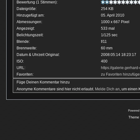
Bewertung (1 Stimmen):
Dateigröße:
254 KB
Hinzugefügt am:
05. April 2010
Abmessungen:
1000 x 667 Pixel
Angezeigt:
533 mal
Belichtungszeit:
1/125 sec
Blende:
f/11
Brennweite:
60 mm
Datum & Uhrzeit Original:
2008:05:14 18:23:17
ISO:
400
URL:
https://galerie.gerha
Favoriten:
zu Favoriten hinzufüg
Füge Deinen Kommentar hinzu
Anonyme Kommentare sind hier nicht erlaubt.
Melde Dich an
, um einen
Powered
Theme 