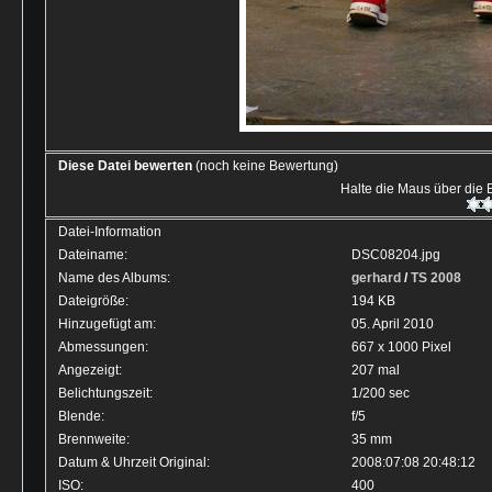
Diese Datei bewerten
(noch keine Bewertung)
Halte die Maus über die
Datei-Information
Dateiname:
DSC08204.jpg
Name des Albums:
gerhard
/
TS 2008
Dateigröße:
194 KB
Hinzugefügt am:
05. April 2010
Abmessungen:
667 x 1000 Pixel
Angezeigt:
207 mal
Belichtungszeit:
1/200 sec
Blende:
f/5
Brennweite:
35 mm
Datum & Uhrzeit Original:
2008:07:08 20:48:12
ISO:
400