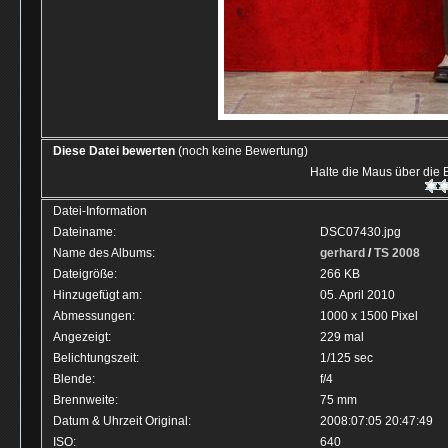
Diese Datei bewerten
(noch keine Bewertung)
Halte die Maus über die
Datei-Information
Dateiname:
DSC07430.jpg
Name des Albums:
gerhard
/
TS 2008
Dateigröße:
266 KB
Hinzugefügt am:
05. April 2010
Abmessungen:
1000 x 1500 Pixel
Angezeigt:
229 mal
Belichtungszeit:
1/125 sec
Blende:
f/4
Brennweite:
75 mm
Datum & Uhrzeit Original:
2008:07:05 20:47:49
ISO:
640